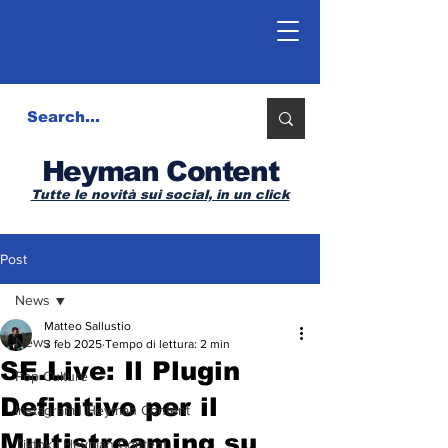
Heyman Content
Tutte le novità sui social, in un click
Post
News
Matteo Sallustio
News
3 feb 2025
Tempo di lettura: 2 min
SE.Live: Il Plugin
Pop Culture
Definitivo per il
Instagram | Heyman Content
Multistreaming su
Tiktok | Heyman Content