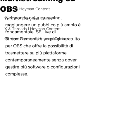
OBS
Twitch | Heyman Content
Nel mondo dello streaming, 
YouTube | Heyman Content
raggiungere un pubblico più ampio è 
X & Threads | Heyman Content
fondamentale. SE.Live di 
Content Creation | Heyman Content
StreamElements è un plugin gratuito 
per OBS che offre la possibilità di 
trasmettere su più piattaforme 
contemporaneamente senza dover 
gestire più software o configurazioni 
complesse.