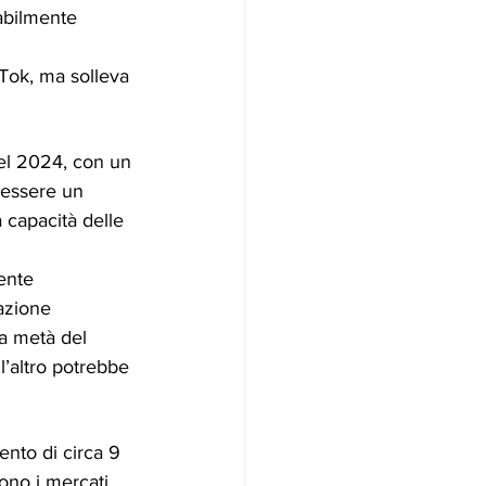
abilmente 
Tok, ma solleva 
del 2024, con un 
 essere un 
capacità delle 
ente 
azione 
a metà del 
l’altro potrebbe 
nto di circa 9 
ono i mercati 