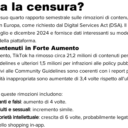
a la censura?
il suo quarto rapporto semestrale sulle rimozioni di contenu
, in Europa, come richiesto dal Digital Services Act (DSA). 
luglio e dicembre 2024 e fornisce dati interessanti su mod
della piattaforma.
ontenuti in Forte Aumento
ento, TikTok ha rimosso circa 21,2 milioni di contenuti per
ines e ulteriori 1,5 milioni per infrazioni alle policy pubbl
ivi alle Community Guidelines sono coerenti con i report p
tà inappropriata sono aumentate di 3,4 volte rispetto all'u
i queste rimozioni includono:
nti e falsi
: aumento di 4 volte.
lti e sessuali
: incremento simile.
rietà intellettuale
: crescita di 6 volte, probabilmente legat
ello shopping in-app.