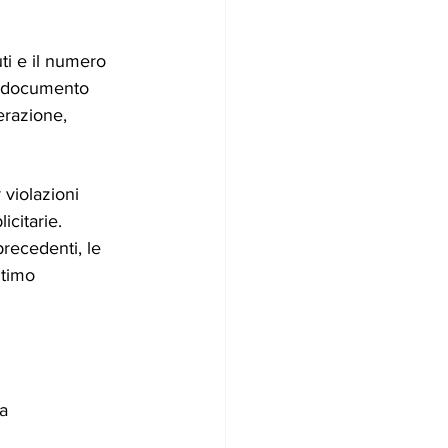
ti e il numero 
Il documento 
erazione, 
 violazioni 
icitarie. 
recedenti, le 
ltimo 
a 