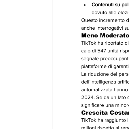
Contenuti su poli
dovuto alle elez
Questo incremento del
anche interrogativi sul
Meno Moderator
TikTok ha riportato d
calo di 547 unità ris
segnale preoccupante
piattaforme di garant
La riduzione del per
dell’intelligenza arti
automatizzata hanno 
2024. Se da un lato q
significare una minor
Crescita Costan
TikTok ha raggiunto i
milioni rispetto al r