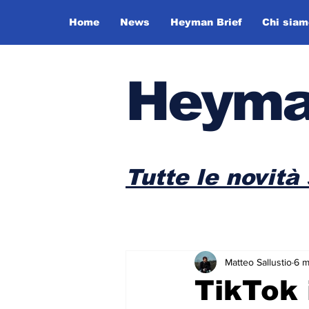
Home
News
Heyman Brief
Chi siam
Heyma
Tutte le novità 
Matteo Sallustio
6 m
TikTok 