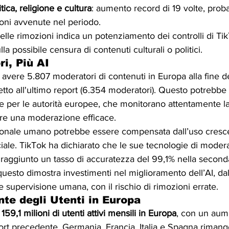
tica, religione e cultura
: aumento record di 19 volte, prob
ioni avvenute nel periodo.
le rimozioni indica un potenziamento dei controlli di Tik
la possibile censura di contenuti culturali o politici.
i, Più AI
i avere 5.807 moderatori di contenuti in Europa alla fine 
petto all'ultimo report (6.354 moderatori). Questo potrebbe
 per le autorità europee, che monitorano attentamente la 
ire una moderazione efficace.
sonale umano potrebbe essere compensata dall’uso cresc
ficiale. TikTok ha dichiarato che le sue tecnologie di moder
raggiunto un tasso di accuratezza del 99,1% nella second
uesto dimostra investimenti nel miglioramento dell’AI, dal
e supervisione umana, con il rischio di rimozioni errate.
te degli Utenti in Europa
 
159,1 milioni di utenti attivi mensili in Europa
, con un aume
eport precedente. Germania, Francia, Italia e Spagna rimang