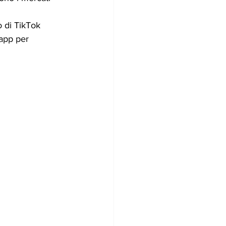
o di TikTok 
-app per 