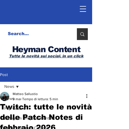
Heyman Content
Tutte le novità sui social, in un click
Post
News
Matteo Sallustio
News
9 mar
Tempo di lettura: 5 min
Twitch: tutte le novità
Pop Culture
delle Patch Notes di
Instagram | Heyman Content
febbraio 2026
Tiktok | Heyman Content