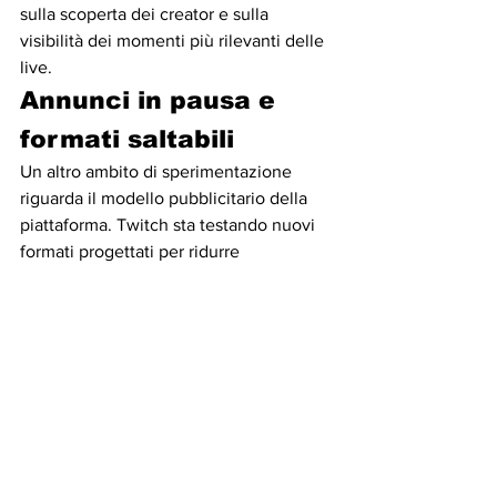
sulla scoperta dei creator e sulla 
visibilità dei momenti più rilevanti delle 
live.
Annunci in pausa e 
formati saltabili
Un altro ambito di sperimentazione 
riguarda il modello pubblicitario della 
piattaforma. Twitch sta testando nuovi 
formati progettati per ridurre 
l'interruzione dell'esperienza di visione.
Il primo formato è quello degli annunci 
nella schermata di pausa. Si tratta di 
pubblicità statiche che appaiono solo 
quando l'utente mette in pausa lo 
stream. In questo modo l'annuncio non 
interrompe direttamente la trasmissione 
in diretta.