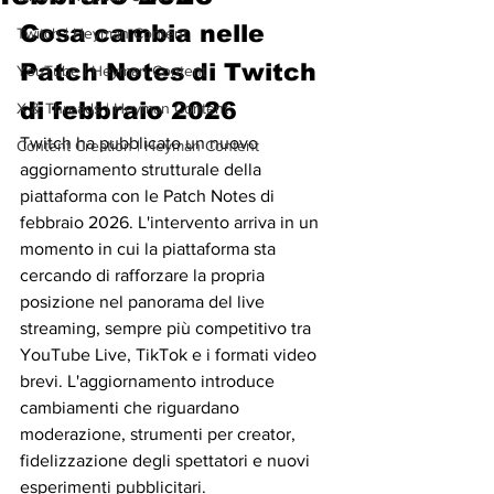
Cosa cambia nelle 
Twitch | Heyman Content
Patch Notes di Twitch 
YouTube | Heyman Content
di febbraio 2026
X & Threads | Heyman Content
Twitch ha pubblicato un nuovo 
Content Creation | Heyman Content
aggiornamento strutturale della 
piattaforma con le Patch Notes di 
febbraio 2026. L'intervento arriva in un 
momento in cui la piattaforma sta 
cercando di rafforzare la propria 
posizione nel panorama del live 
streaming, sempre più competitivo tra 
YouTube Live, TikTok e i formati video 
brevi. L'aggiornamento introduce 
cambiamenti che riguardano 
moderazione, strumenti per creator, 
fidelizzazione degli spettatori e nuovi 
esperimenti pubblicitari.