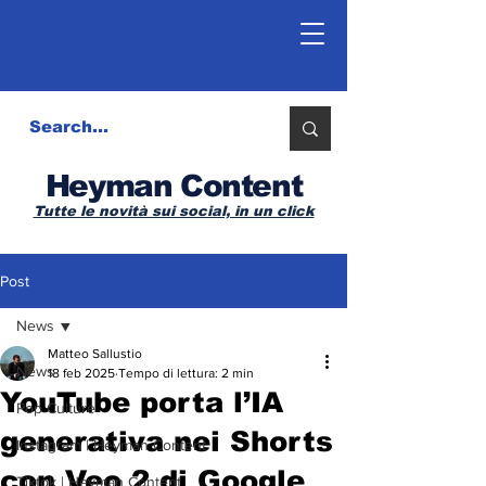
Heyman Content
Tutte le novità sui social, in un click
Post
News
Matteo Sallustio
News
18 feb 2025
Tempo di lettura: 2 min
YouTube porta l’IA
Pop Culture
generativa nei Shorts
Instagram | Heyman Content
con Veo 2 di Google
Tiktok | Heyman Content