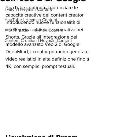
YouTube continua a potenziare le 
Twitch | Heyman Content
capacità creative dei content creator 
YouTube | Heyman Content
introducendo nuove funzionalità di 
intelligenza artificiale generativa nei 
X & Threads | Heyman Content
Shorts. Grazie all’integrazione del 
Content Creation | Heyman Content
modello avanzato Veo 2 di Google 
DeepMind, i creator potranno generare 
video realistici in alta definizione fino a 
4K, con semplici prompt testuali.