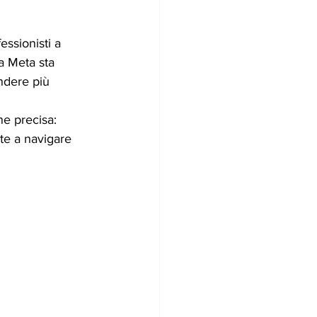
ssionisti a 
sa Meta sta 
endere più 
e precisa: 
nte a navigare 