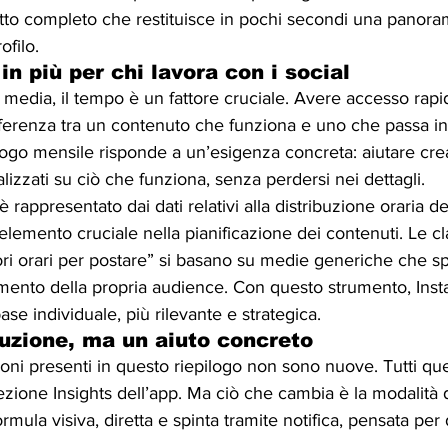
etto completo che restituisce in pochi secondi una panora
ofilo.
n più per chi lavora con i social
media, il tempo è un fattore cruciale. Avere accesso rapid
fferenza tra un contenuto che funziona e uno che passa in
ilogo mensile risponde a un’esigenza concreta: aiutare crea
lizzati su ciò che funziona, senza perdersi nei dettagli.
rappresentato dai dati relativi alla distribuzione oraria dell
lemento cruciale nella pianificazione dei contenuti. Le cl
iori orari per postare” si basano su medie generiche che 
tamento della propria audience. Con questo strumento, In
ase individuale, più rilevante e strategica.
luzione, ma un aiuto concreto
ioni presenti in questo riepilogo non sono nuove. Tutti que
sezione Insights dell’app. Ma ciò che cambia è la modalità d
mula visiva, diretta e spinta tramite notifica, pensata per