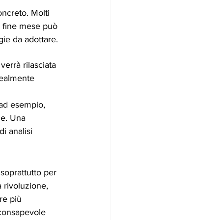
creto. Molti 
a fine mese può 
gie da adottare.
errà rilasciata 
realmente 
 ad esempio, 
ie. Una 
i analisi 
soprattutto per 
 rivoluzione, 
re più 
 consapevole 