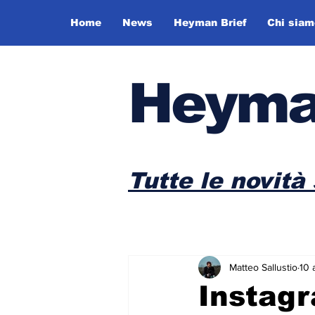
Home
News
Heyman Brief
Chi siam
Heyma
Tutte le novità 
Matteo Sallustio
10 
Instagr