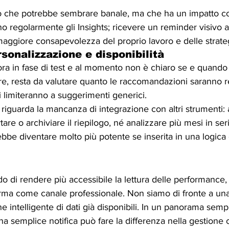
 che potrebbe sembrare banale, ma che ha un impatto con
o regolarmente gli Insights; ricevere un reminder visivo 
maggiore consapevolezza del proprio lavoro e delle strate
rsonalizzazione e disponibilità
ora in fase di test e al momento non è chiaro se e quando v
oltre, resta da valutare quanto le raccomandazioni saranno 
i limiteranno a suggerimenti generici.
o riguarda la mancanza di integrazione con altri strumenti:
are o archiviare il riepilogo, né analizzare più mesi in ser
bbe diventare molto più potente se inserita in una logica d
o di rendere più accessibile la lettura delle performance, 
aforma come canale professionale. Non siamo di fronte a una
e intelligente di dati già disponibili. In un panorama semp
a semplice notifica può fare la differenza nella gestione