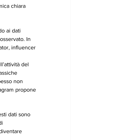
mica chiara 
o ai dati 
osservato. In 
tor, influencer 
’attività del 
assiche 
spesso non 
stagram propone 
sti dati sono 
i 
 diventare 