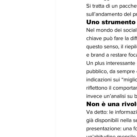
Si tratta di un pacch
sull’andamento del pr
Uno strumento i
Nel mondo dei social 
chiave può fare la di
questo senso, il riep
e brand a restare foca
Un plus interessante è 
pubblico, da sempre e
indicazioni sui “migl
riflettono il compor
invece un’analisi su b
Non è una rivo
Va detto: le informaz
già disponibili nella 
presentazione: una for
un’abitudine mensile.