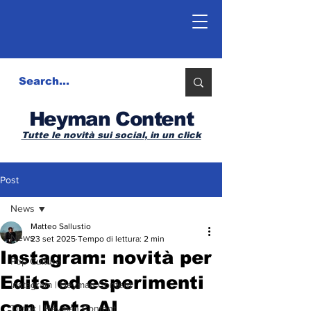
Heyman Content
Tutte le novità sui social, in un click
Post
News
Matteo Sallustio
News
23 set 2025
Tempo di lettura: 2 min
Instagram: novità per
Pop Culture
Edits ed esperimenti
Instagram | Heyman Content
con Meta AI
Tiktok | Heyman Content