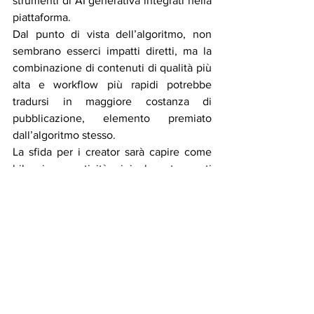
strumenti di AI generativa integrati nella 
piattaforma.
Dal punto di vista dell’algoritmo, non 
sembrano esserci impatti diretti, ma la 
combinazione di contenuti di qualità più 
alta e workflow più rapidi potrebbe 
tradursi in maggiore costanza di 
pubblicazione, elemento premiato 
dall’algoritmo stesso.
La sfida per i creator sarà capire come 
bilanciare creatività originale e strumenti 
di automazione: se da un lato AI e 
nuove funzioni semplificano il lavoro, 
dall’altro rischiano di standardizzare i 
contenuti. Chi saprà usare questi tool 
come potenziamento della propria voce 
creativa avrà un vantaggio competitivo.
Le novità lanciate da Instagram segnano 
un’ulteriore evoluzione del social come 