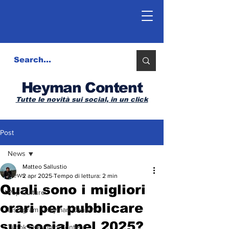
Heyman Content
Tutte le novità sui social, in un click
Post
News
Matteo Sallustio
News
2 apr 2025
Tempo di lettura: 2 min
Quali sono i migliori
Pop Culture
orari per pubblicare
Instagram | Heyman Content
sui social nel 2025?
Tiktok | Heyman Content