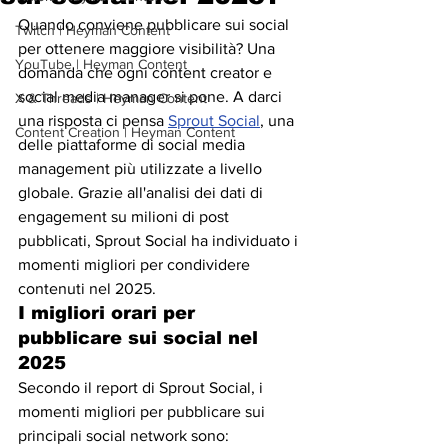
Quando conviene pubblicare sui social 
Twitch | Heyman Content
per ottenere maggiore visibilità? Una 
YouTube | Heyman Content
domanda che ogni content creator e 
social media manager si pone. A darci 
X & Threads | Heyman Content
una risposta ci pensa 
Sprout Social
, una 
Content Creation | Heyman Content
delle piattaforme di social media 
management più utilizzate a livello 
globale. Grazie all'analisi dei dati di 
engagement su milioni di post 
pubblicati, Sprout Social ha individuato i 
momenti migliori per condividere 
contenuti nel 2025.
I migliori orari per 
pubblicare sui social nel 
2025
Secondo il report di Sprout Social, i 
momenti migliori per pubblicare sui 
principali social network sono: