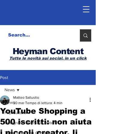
Heyman Content
Tutte le novità sui social, in un click
Post
News
Matteo Sallustio
News
30 mar
Tempo di lettura: 4 min
YouTube Shopping a
Pop Culture
500 iscritti: non aiuta
Instagram | Heyman Content
i piccoli creator, li
Tiktok | Heyman Content