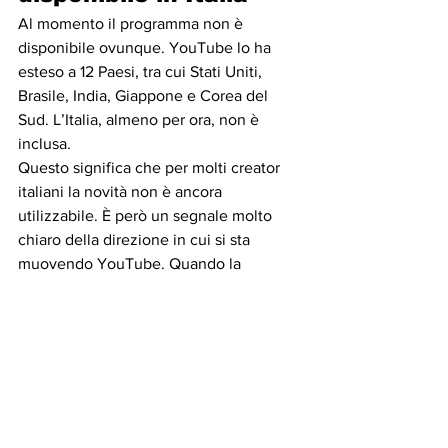
Al momento il programma non è 
disponibile ovunque. YouTube lo ha 
esteso a 12 Paesi, tra cui Stati Uniti, 
Brasile, India, Giappone e Corea del 
Sud. L’Italia, almeno per ora, non è 
inclusa.
Questo significa che per molti creator 
italiani la novità non è ancora 
utilizzabile. È però un segnale molto 
chiaro della direzione in cui si sta 
muovendo YouTube. Quando la 
funzione arriverà anche in Europa, 
probabilmente lo farà con la stessa 
logica: monetizzazione anticipata, 
integrazione sempre più stretta tra 
contenuti e shopping, maggiore 
pressione commerciale anche sui 
creator più piccoli.