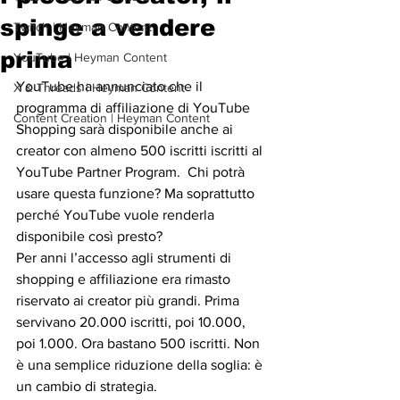
spinge a vendere
Twitch | Heyman Content
prima
YouTube | Heyman Content
YouTube ha annunciato che il 
X & Threads | Heyman Content
programma di affiliazione di YouTube 
Content Creation | Heyman Content
Shopping sarà disponibile anche ai 
creator con almeno 500 iscritti iscritti al 
YouTube Partner Program.  Chi potrà 
usare questa funzione? Ma soprattutto 
perché YouTube vuole renderla 
disponibile così presto?
Per anni l’accesso agli strumenti di 
shopping e affiliazione era rimasto 
riservato ai creator più grandi. Prima 
servivano 20.000 iscritti, poi 10.000, 
poi 1.000. Ora bastano 500 iscritti. Non 
è una semplice riduzione della soglia: è 
un cambio di strategia.