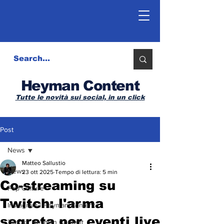
Heyman Content
Tutte le novità sui social, in un click
Post
News
Matteo Sallustio
News
23 ott 2025
Tempo di lettura: 5 min
Co-streaming su
Pop Culture
Twitch: l'arma
Instagram | Heyman Content
segreta per eventi live
Tiktok | Heyman Content