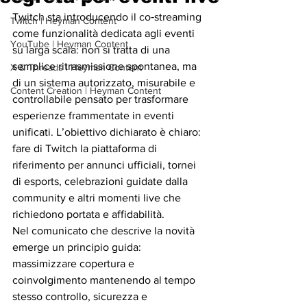
Twitch sta introducendo il co‑streaming 
Twitch | Heyman Content
come funzionalità dedicata agli eventi 
YouTube | Heyman Content
su larga scala: non si tratta di una 
semplice ritrasmissione spontanea, ma 
X & Threads | Heyman Content
di un sistema autorizzato, misurabile e 
Content Creation | Heyman Content
controllabile pensato per trasformare 
esperienze frammentate in eventi 
unificati. L’obiettivo dichiarato è chiaro: 
fare di Twitch la piattaforma di 
riferimento per annunci ufficiali, tornei 
di esports, celebrazioni guidate dalla 
community e altri momenti live che 
richiedono portata e affidabilità.
Nel comunicato che descrive la novità 
emerge un principio guida: 
massimizzare copertura e 
coinvolgimento mantenendo al tempo 
stesso controllo, sicurezza e 