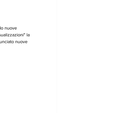
ndo nuove 
alizzazioni" la 
nunciato nuove 