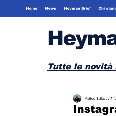
Home
News
Heyman Brief
Chi siam
Heyma
Tutte le novità 
Matteo Sallustio
4 f
Instagr