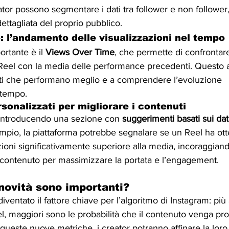
eator possono segmentare i dati tra follower e non follower
ettagliata del proprio pubblico.
 l’andamento delle visualizzazioni nel tempo
rtante è il 
Views Over Time
, che permette di confrontare
 Reel con la media delle performance precedenti. Questo a
uti che performano meglio e a comprendere l’evoluzione 
 tempo.
sonalizzati per migliorare i contenuti
e introducendo una sezione con 
suggerimenti basati sui dati
mpio, la piattaforma potrebbe segnalare se un Reel ha ot
ioni significativamente superiore alla media, incoraggiando
i contenuto per massimizzare la portata e l’engagement.
novità sono importanti?
diventato il fattore chiave per l’algoritmo di Instagram: più
, maggiori sono le probabilità che il contenuto venga pr
 queste nuove metriche, i creator potranno affinare la loro 