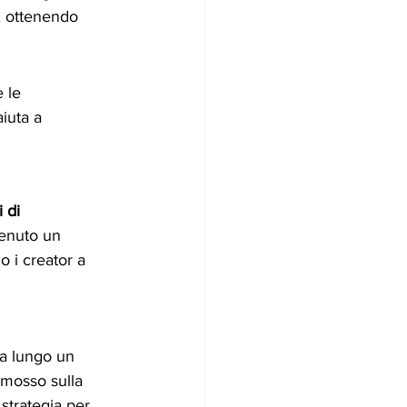
, ottenendo 
 le 
iuta a 
 di 
tenuto un 
 i creator a 
 a lungo un 
omosso sulla 
strategia per 