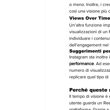
o meno. Inoltre, i cr
così una visione più d
Views Over Time:
Un’altra funzione impo
visualizzazioni di un
individuare i conten
dell’engagement nel
Suggerimenti per
Instagram sta inoltr
performance
. Ad ese
numero di visualizzaz
replicare quel tipo d
Perché queste 
Il tempo di visione è 
utente guarda un Reel
piattaforma. Grazie a