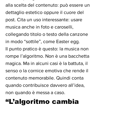
alla scelta del contenuto: può essere un 
dettaglio estetico oppure il cuore del 
post. Cita un uso interessante: usare 
musica anche in foto e caroselli, 
collegando titolo o testo della canzone 
in modo “sottile”, come Easter egg.
Il punto pratico è questo: la musica non 
rompe l’algoritmo. Non è una bacchetta 
magica. Ma in alcuni casi è la battuta, il 
senso o la cornice emotiva che rende il 
contenuto memorabile. Quindi conta 
quando contribuisce davvero all’idea, 
non quando è messa a caso.
“L’algoritmo cambia 
ogni giorno”: sì, ma in 
micro-passaggi
La risposta più importante dell’intero 