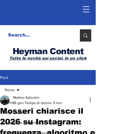
Heyman Content
Tutte le novità sui social, in un click
Post
News
Matteo Sallustio
News
13 gen
Tempo di lettura: 5 min
Mosseri chiarisce il
Pop Culture
2026 su Instagram:
Instagram | Heyman Content
frequenza, algoritmo e
Tiktok | Heyman Content