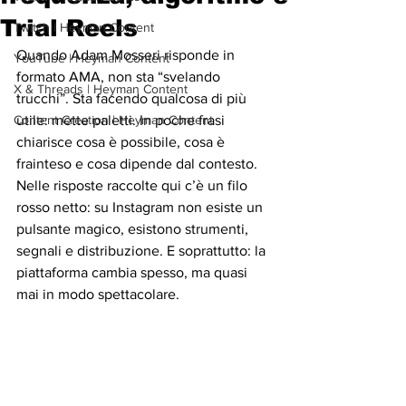
Trial Reels
Twitch | Heyman Content
Quando Adam Mosseri risponde in 
YouTube | Heyman Content
formato AMA, non sta “svelando 
X & Threads | Heyman Content
trucchi”. Sta facendo qualcosa di più 
Content Creation | Heyman Content
utile: mette paletti. In poche frasi 
chiarisce cosa è possibile, cosa è 
frainteso e cosa dipende dal contesto. 
Nelle risposte raccolte qui c’è un filo 
rosso netto: su Instagram non esiste un 
pulsante magico, esistono strumenti, 
segnali e distribuzione. E soprattutto: la 
piattaforma cambia spesso, ma quasi 
mai in modo spettacolare.