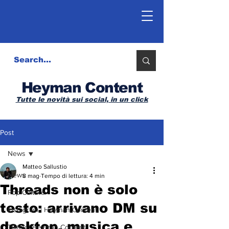
Heyman Content
Tutte le novità sui social, in un click
Post
News
Matteo Sallustio
News
8 mag
Tempo di lettura: 4 min
Threads non è solo
Pop Culture
testo: arrivano DM su
Instagram | Heyman Content
desktop, musica e
Tiktok | Heyman Content