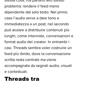
stessa cosa, ma parlano allo stesso 
problema: rendere il feed meno 
dipendente dal solo testo. Nel primo 
caso l’audio serve a dare tono e 
immediatezza a un post; nel secondo 
può aiutare a distribuire contenuti più 
lunghi, come interviste, conversazioni e 
format audio dei creator. In entrambi i 
casi, Threads sembra voler costruire un 
feed più ibrido, dove la conversazione 
scritta resta centrale ma viene 
accompagnata da segnali audio, visuali 
e contestuali.
Threads tra 
conversazione privata 
e linguaggio pubblico
Messe insieme, le due novità mostrano 
la contraddizione più interessante. 