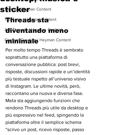
sticker
Twitch | Heyman Content
Threads sta 
YouTube | Heyman Content
diventando meno 
X & Threads | Heyman Content
Content Creation | Heyman Content
minimale
Per molto tempo Threads è sembrato 
soprattutto una piattaforma di 
conversazione pubblica: post brevi, 
risposte, discussioni rapide e un’identità 
più testuale rispetto all’universo visivo 
di Instagram. Le ultime novità, però, 
raccontano una nuova e diversa fase. 
Meta sta aggiungendo funzioni che 
rendono Threads più utile da desktop e 
più espressivo nel feed, spingendo la 
piattaforma oltre il semplice schema 
“scrivo un post, ricevo risposte, passo 