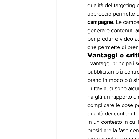
qualità del targeting
approccio permette d
campagne
. Le campa
generare contenuti aut
per produrre video ad
che permette di prend
Vantaggi e crit
I vantaggi principali 
pubblicitari più contro
brand in modo più str
Tuttavia, ci sono alc
ha già un rapporto d
complicare le cose per
qualità dei contenuti:
In un contesto in cui
presidiare la fase ce
rappresentano una risp