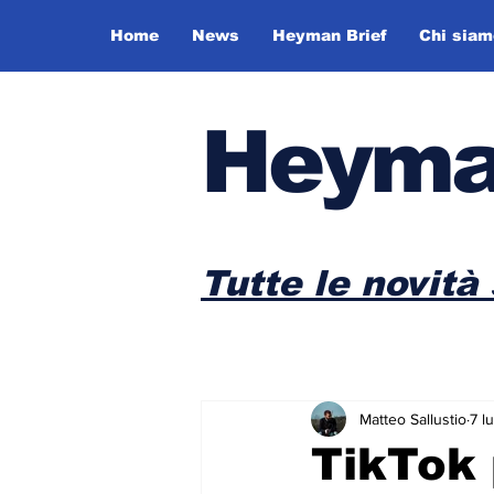
Home
News
Heyman Brief
Chi siam
Heyma
Tutte le novità 
Matteo Sallustio
7 l
TikTok 