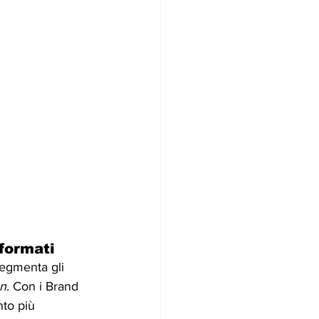
 formati
segmenta gli 
on
. Con i Brand 
to più 