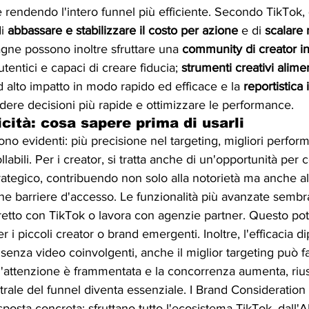
 e rendendo l'intero funnel più efficiente. Secondo TikTok,
i 
abbassare e stabilizzare il costo per azione
 e di 
scalare 
gne possono inoltre sfruttare una 
community di creator in
entici e capaci di creare fiducia; 
strumenti creativi alime
 alto impatto in modo rapido ed efficace e la 
reportistica
ere decisioni più rapide e ottimizzare le performance.
icità: cosa sapere prima di usarli
sono evidenti: più precisione nel targeting, migliori perfor
llabili. Per i creator, si tratta anche di un'opportunità per 
ategico, contribuendo non solo alla notorietà ma anche al
une barriere d'accesso. Le funzionalità più avanzate sembra
iretto con TikTok o lavora con agenzie partner. Questo po
 i piccoli creator o brand emergenti. Inoltre, l'efficacia d
 senza video coinvolgenti, anche il miglior targeting può fal
 l'attenzione è frammentata e la concorrenza aumenta, rius
ntrale del funnel diventa essenziale. I Brand Consideration
osta concreta: sfruttano tutto l'ecosistema TikTok, dall'AI