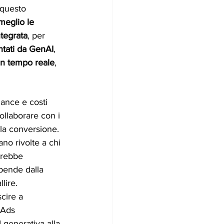
 questo 
meglio le 
tegrata
, per 
ntati da GenAI
, 
 in tempo reale
, 
mance e costi 
collaborare con i 
la conversione.
no rivolte a chi 
trebbe 
ipende dalla 
lire.
cire a 
 Ads 
 generativa alla 