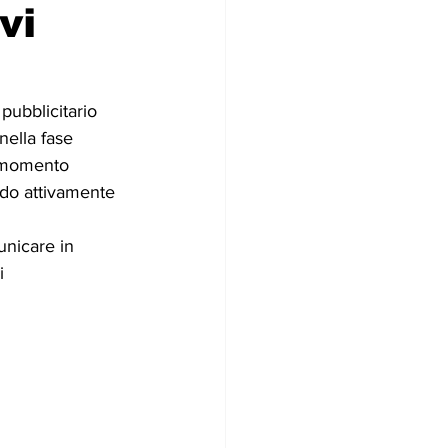
vi
pubblicitario 
nella fase 
n momento 
ndo attivamente 
unicare in 
i 