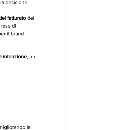
lla decisione 
el fatturato
 dei 
 fase di 
er il brand 
a intenzione
, tra 
migliorando la 