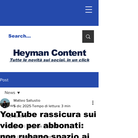
Heyman Content
Tutte le novità sui social, in un click
Post
News
Matteo Sallustio
News
5 dic 2025
Tempo di lettura: 3 min
YouTube rassicura sui
Pop Culture
video per abbonati:
Instagram | Heyman Content
non rubano spazio ai
Tiktok | Heyman Content