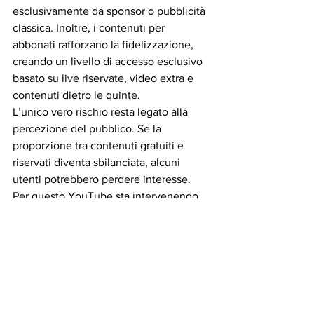
esclusivamente da sponsor o pubblicità 
classica. Inoltre, i contenuti per 
abbonati rafforzano la fidelizzazione, 
creando un livello di accesso esclusivo 
basato su live riservate, video extra e 
contenuti dietro le quinte.
L’unico vero rischio resta legato alla 
percezione del pubblico. Se la 
proporzione tra contenuti gratuiti e 
riservati diventa sbilanciata, alcuni 
utenti potrebbero perdere interesse. 
Per questo YouTube sta intervenendo 
sulla frequenza delle raccomandazioni. 
Per i creator, la regola resta sempre la 
stessa: i contenuti per abbonati devono 
essere un valore aggiunto, non un muro 
che blocca l’accesso alla parte 
principale del canale.