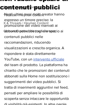
contenuti pubblici
Twitch | Heyman Content
Negli ultimi mesi molti creator hanno 
YouTube | Heyman Content
espresso un timore preciso: la 
X & Threads | Heyman Content
promozione dei video riservati ai 
Content Creation | Heyman Content
abbonati potrebbe togliere spazio ai 
contenuti pubblici nelle 
raccomandazioni, riducendo 
visualizzazioni e crescita organica. A 
rispondere è stata direttamente 
YouTube, con un 
intervento ufficiale
del team di prodotto. La piattaforma ha 
chiarito che le promozioni dei contenuti 
abbonati sulla Home non sostituiscono i 
suggerimenti dei video pubblici. Si 
tratta di inserimenti aggiuntivi nel feed, 
pensati per ampliare le possibilità di 
scoperta senza intaccare le opportunità 
di visibilità già esistenti. In altre parole, 