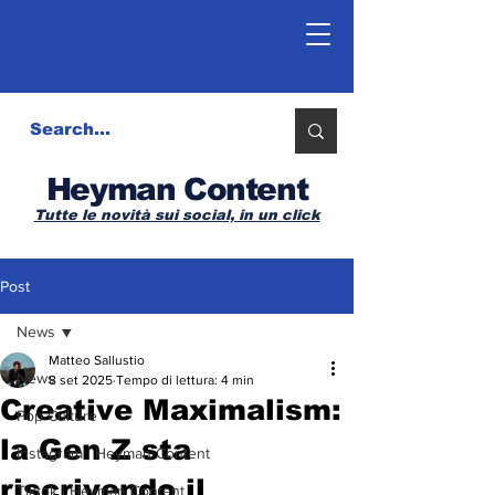
Heyman Content
Tutte le novità sui social, in un click
Post
News
Matteo Sallustio
News
8 set 2025
Tempo di lettura: 4 min
Creative Maximalism:
Pop Culture
la Gen Z sta
Instagram | Heyman Content
riscrivendo il
Tiktok | Heyman Content