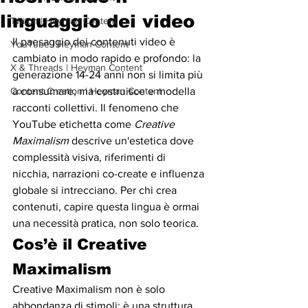
linguaggio dei video
Twitch | Heyman Content
Il paesaggio dei contenuti video è 
YouTube | Heyman Content
cambiato in modo rapido e profondo: la 
X & Threads | Heyman Content
generazione 14-24 anni non si limita più 
Content Creation | Heyman Content
a consumare, ma costruisce e modella 
racconti collettivi. Il fenomeno che 
YouTube etichetta come 
Creative 
Maximalism
 descrive un'estetica dove 
complessità visiva, riferimenti di 
nicchia, narrazioni co-create e influenza 
globale si intrecciano. Per chi crea 
contenuti, capire questa lingua è ormai 
una necessità pratica, non solo teorica.
Cos’è il Creative 
Maximalism
Creative Maximalism non è solo 
abbondanza di stimoli: è una struttura 