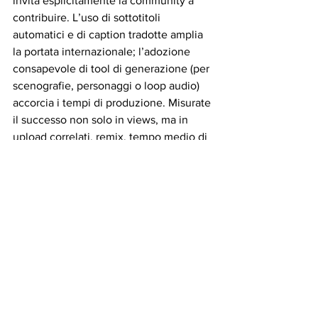
invita esplicitamente la community a 
contribuire. L’uso di sottotitoli 
automatici e di caption tradotte amplia 
la portata internazionale; l’adozione 
consapevole di tool di generazione (per 
scenografie, personaggi o loop audio) 
accorcia i tempi di produzione. Misurate 
il successo non solo in views, ma in 
upload correlati, remix, tempo medio di 
visione e partecipazione nei commenti: 
sono questi i segnali che testimoniano 
una narrazione che prende vita.
Metriche e controllo: 
cosa monitorare
La scala di un fenomeno non si misura 
solo con le views. Il numero di upload 
collegati a un trend, la quantità di fan-
art e di video di risposta, la crescita 