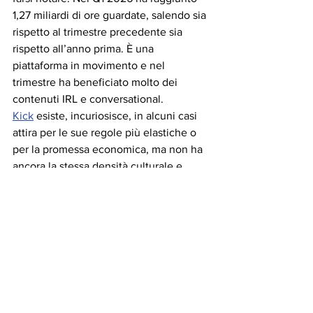
1,27 miliardi di ore guardate, salendo sia 
rispetto al trimestre precedente sia 
rispetto all’anno prima. È una 
piattaforma in movimento e nel 
trimestre ha beneficiato molto dei 
contenuti IRL e conversational. 
Kick
 esiste, incuriosisce, in alcuni casi 
attira per le sue regole più elastiche o 
per la promessa economica, ma non ha 
ancora la stessa densità culturale e 
operativa che Twitch mantiene sulla 
diretta né la stessa forza di ecosistema 
che YouTube può offrire. Può tornare 
utile a chi vuole sperimentare, testare 
linguaggi o presidiare un’alternativa 
senza caricarla di aspettative eccessive. 
Più difficile, almeno oggi, leggerla 
come centro stabile di un progetto live 