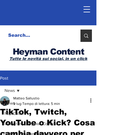
Heyman Content
Tutte le novità sui social, in un click
Post
News
Matteo Sallustio
News
9 lug
Tempo di lettura: 5 min
TikTok, Twitch,
Pop Culture
YouTube o Kick? Cosa
Instagram | Heyman Content
cambia davvero per
Tiktok | Heyman Content