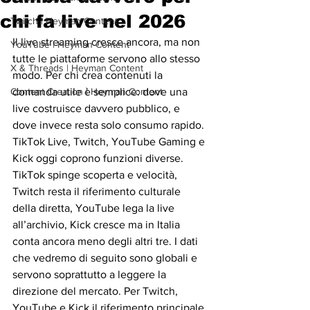
chi fa live nel 2026
Twitch | Heyman Content
Il live streaming cresce ancora, ma non 
YouTube | Heyman Content
tutte le piattaforme servono allo stesso 
X & Threads | Heyman Content
modo. Per chi crea contenuti la 
Content Creation | Heyman Content
domanda utile è semplice: dove una 
live costruisce davvero pubblico, e 
dove invece resta solo consumo rapido. 
TikTok Live, Twitch, YouTube Gaming e 
Kick oggi coprono funzioni diverse. 
TikTok spinge scoperta e velocità, 
Twitch resta il riferimento culturale 
della diretta, YouTube lega la live 
all’archivio, Kick cresce ma in Italia 
conta ancora meno degli altri tre. I dati 
che vedremo di seguito sono globali e 
servono soprattutto a leggere la 
direzione del mercato. Per Twitch, 
YouTube e Kick il riferimento principale 