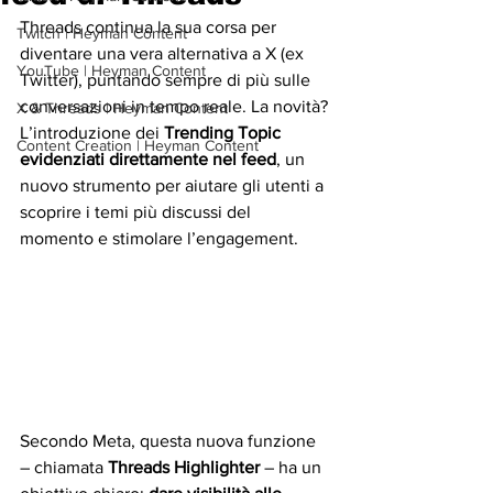
Threads continua la sua corsa per 
Twitch | Heyman Content
diventare una vera alternativa a X (ex 
YouTube | Heyman Content
Twitter), puntando sempre di più sulle 
conversazioni in tempo reale. La novità? 
X & Threads | Heyman Content
L’introduzione dei 
Trending Topic 
Content Creation | Heyman Content
evidenziati direttamente nel feed
, un 
nuovo strumento per aiutare gli utenti a 
scoprire i temi più discussi del 
momento e stimolare l’engagement.
Secondo Meta, questa nuova funzione 
– chiamata 
Threads Highlighter
 – ha un 