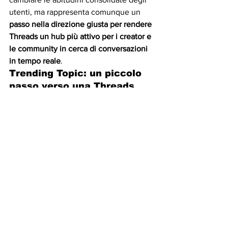
utenti, ma rappresenta comunque un 
passo nella direzione giusta per rendere 
Threads un hub più attivo per i creator e 
le community in cerca di conversazioni 
in tempo reale
.
Trending Topic: un piccolo 
passo verso una Threads 
più dinamica?
In definitiva, l’introduzione dei Trending 
Topic nel feed di Threads è 
un altro 
tassello nella strategia di Meta per 
rendere la piattaforma più attrattiva per i 
creator, gli influencer e chi cerca 
visibilità nei momenti caldi delle 
discussioni online
.
Se e quanto funzionerà, lo vedremo nei 
prossimi mesi. Per ora, è chiaro che 
Meta sta cercando in tutti i modi di 