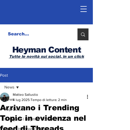
Heyman Content
Tutte le novità sui social, in un click
Post
News
Matteo Sallustio
News
4 lug 2025
Tempo di lettura: 2 min
Arrivano i Trending
Pop Culture
Topic in evidenza nel
Instagram | Heyman Content
feed di Threads
Tiktok | Heyman Content